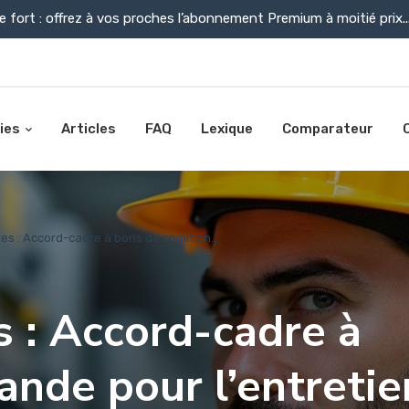
e fort : offrez à vos proches l’abonnement Premium à moitié prix..
ies
Articles
FAQ
Lexique
Comparateur
res : Accord-cadre à bons de comman...
s : Accord-cadre à
nde pour l’entretie