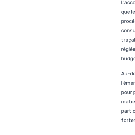
L’acc
que l
procé
consu
traça
réglée
budgé
Au-de
l’éme
pour 
matiè
partic
forte