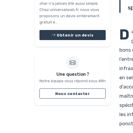
cher n'a jamais été aussi simple.
s
Chez universelweb.fr, nous vous
proposons un devis entièrement
gratuit e...
D
Obtenir un devis
bons 
l’ent
infras
Une question ?
en se
Notre équipe vous répond sous 48h
d’acco
Nous contacter
maîtr
spécif
les i
ponct