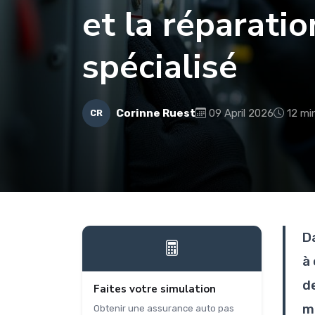
et la réparati
spécialisé
Corinne Ruest
09 April 2026
12 mi
CR
D
à
d
Faites votre simulation
m
Obtenir une assurance auto pas