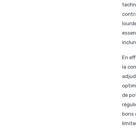
techn
contr
lourd
essent
inclu
En ef
la con
adjud
optim
de po
régul
bons 
limite