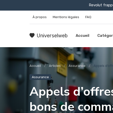
Revolut frapp
À propos
Mentions légales
FAQ
Universelweb
Accueil
Catégor
Accueil
Articles
Assurance
Appels d’off
Assurance
Appels d’offre
bons de comma