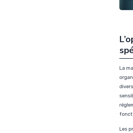
L’o
spé
La ma
organ
diver
sensi
régle
fonct
Les p