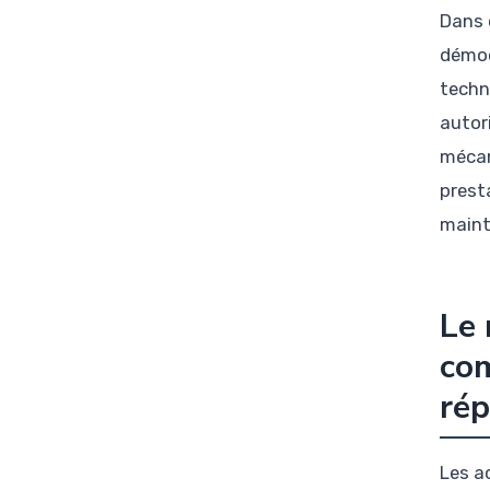
Dans 
démoc
techn
autor
mécan
presta
maint
Le 
com
rép
Les a