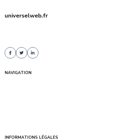
universelweb.fr
Trouvez une assurance auto pas cher avec universelweb.fr :
comparaison d'offres, tarifs négociés, conseil indépendant. Devis
gratuit et sans engagement !
NAVIGATION
Accueil
Articles
Catégories
FAQ
Contact
INFORMATIONS LÉGALES