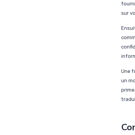
fourn
sur v
Ensui
comme
confi
infor
Une f
un mo
prime
tradui
Con