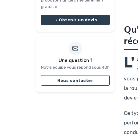
proposons un devis entièrement
gratuit e...
Obtenir un devis
Qu'
ré
L'
Une question ?
Notre équipe vous répond sous 48h
vous 
Nous contacter
la ro
devie
Ce ty
perfo
condu