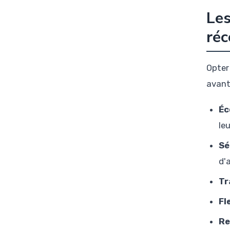
Les
ré
Opter
avant
Éc
le
Sé
d'
Tr
Fle
Re