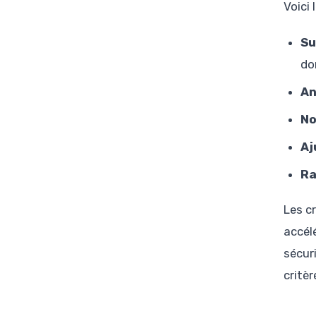
Voici
Su
do
An
No
Aj
Ra
Les c
accél
sécur
critèr