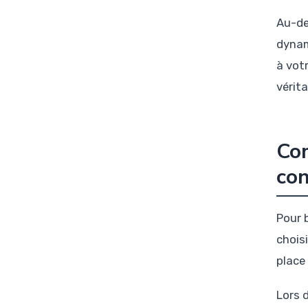
Au-de
dynam
à votr
vérit
Co
con
Pour 
chois
place
Lors d