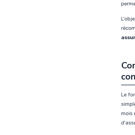
perme
L'obje
récom
assu
Co
con
Le fo
simpl
mois 
d'ass