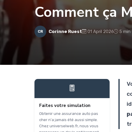
Comment ça M
Corinne Ruest
01 April 2026
5 min 
CR
V
c
i
Faites votre simulation
p
Obtenir une assurance auto pas
cher n'a jamais été aussi simple.
t
Chez universelweb.fr, nous vous