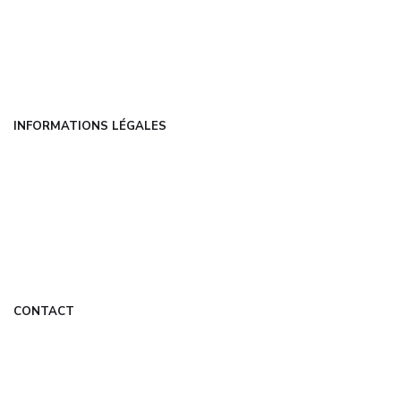
Catégories
FAQ
Contact
INFORMATIONS LÉGALES
Mentions légales
CGU
Politique de confidentialité
À propos
DMCA
CONTACT
contact@universelweb.fr
Formulaire de contact
Mon Compte