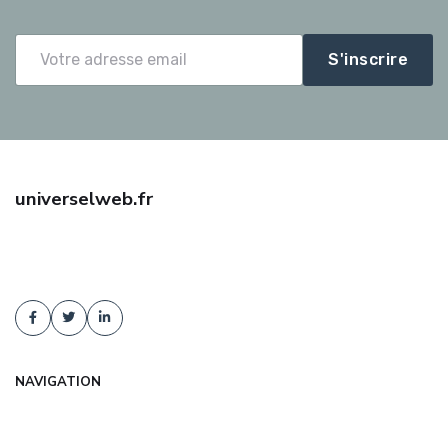
S'inscrire
universelweb.fr
Trouvez une assurance auto pas cher avec universelweb.fr :
comparaison d'offres, tarifs négociés, conseil indépendant. Devis
gratuit et sans engagement !
NAVIGATION
Accueil
Articles