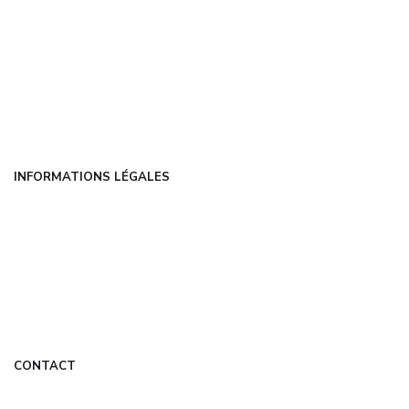
Accueil
Articles
Catégories
FAQ
Contact
INFORMATIONS LÉGALES
Mentions légales
CGU
Politique de confidentialité
À propos
DMCA
CONTACT
contact@universelweb.fr