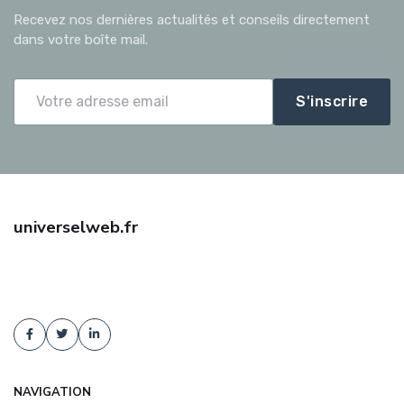
Recevez nos dernières actualités et conseils directement
dans votre boîte mail.
S'inscrire
universelweb.fr
Trouvez une assurance auto pas cher avec universelweb.fr :
comparaison d'offres, tarifs négociés, conseil indépendant. Devis
gratuit et sans engagement !
NAVIGATION