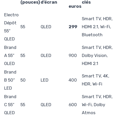
(pouces)
d’écran
clés
euros
Electro
Smart TV, HDR,
Dépôt
55
QLED
299
HDMI 2.1, Wi-Fi,
55″
Bluetooth
QLED
Brand
Smart TV, HDR,
A 55″
55
OLED
900
Dolby Vision,
OLED
HDMI 2.1
Brand
Smart TV, 4K,
B 50″
50
LED
400
HDR, Wi-Fi
LED
Brand
Smart TV, HDR,
C 55″
55
QLED
600
Wi-Fi, Dolby
QLED
Atmos