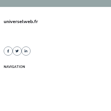
universelweb.fr
Trouvez une assurance auto pas cher avec universelweb.fr :
comparaison d'offres, tarifs négociés, conseil indépendant. Devis
gratuit et sans engagement !
NAVIGATION
Accueil
Articles
Catégories
FAQ
Contact