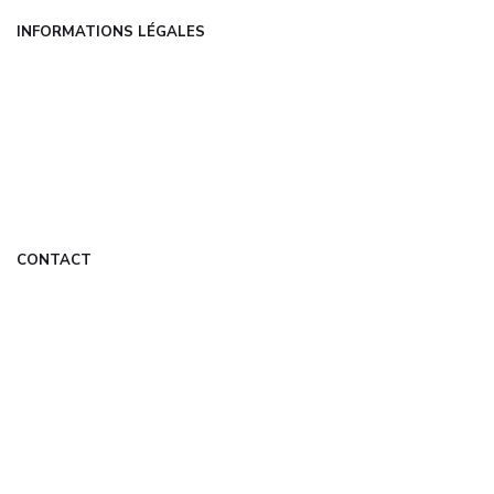
INFORMATIONS LÉGALES
Mentions légales
CGU
Politique de confidentialité
À propos
DMCA
CONTACT
contact@universelweb.fr
Formulaire de contact
Mon Compte
© 2026 universelweb.fr — Tous droits réservés