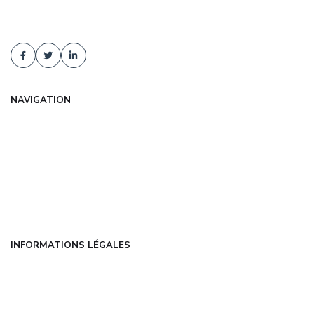
comparaison d'offres, tarifs négociés, conseil indépendant. Devis
gratuit et sans engagement !
NAVIGATION
Accueil
Articles
Catégories
FAQ
Contact
INFORMATIONS LÉGALES
Mentions légales
CGU
Politique de confidentialité