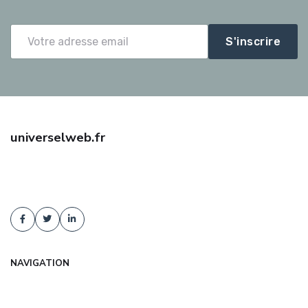
S'inscrire
universelweb.fr
Trouvez une assurance auto pas cher avec universelweb.fr :
comparaison d'offres, tarifs négociés, conseil indépendant. Devis
gratuit et sans engagement !
NAVIGATION
Accueil
Articles