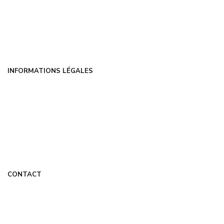
Catégories
FAQ
Contact
INFORMATIONS LÉGALES
Mentions légales
CGU
Politique de confidentialité
À propos
DMCA
CONTACT
contact@universelweb.fr
Formulaire de contact
Mon Compte