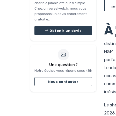
cher n'a jamais été aussi simple.
e
Chez universelweb.fr, nous vous
proposons un devis entièrement
gratuit e...
À
Obtenir un devis
disti
H&M m
parfa
Une question ?
tenda
Notre équipe vous répond sous 48h
occas
Nous contacter
comme
irrési
Le sh
2026.