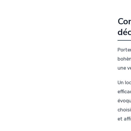
Co
déc
Porte
bohèm
une v
Un lo
effica
évoqu
chois
et af