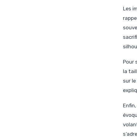
Les i
rappe
souve
sacri
silho
Pour 
la ta
sur le
expli
Enfin
évoqu
volan
s’adr