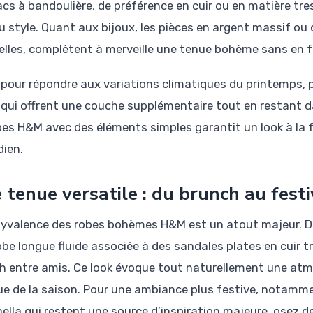
acs à bandoulière, de préférence en cuir ou en matière tre
u style. Quant aux bijoux, les pièces en argent massif ou o
elles, complètent à merveille une tenue bohème sans en fa
, pour répondre aux variations climatiques du printemps, p
 qui offrent une couche supplémentaire tout en restant 
bes H&M avec des éléments simples garantit un look à la f
dien.
 tenue versatile : du brunch au festi
lyvalence des robes bohèmes H&M est un atout majeur. Dès
obe longue fluide associée à des sandales plates en cuir t
h entre amis. Ce look évoque tout naturellement une atmo
ue de la saison. Pour une ambiance plus festive, notamme
ella qui restent une source d’inspiration majeure, osez 