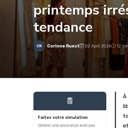
printemps irré
tendance
Corinne Ruest
02 April 2026
12 mi
CR
À
li
to
Faites votre simulation
e
Obtenir une assurance auto pas