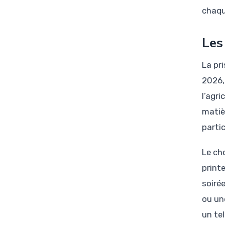
chaqu
Les
La pr
2026,
l’agr
matiè
parti
Le ch
print
soiré
ou un
un te