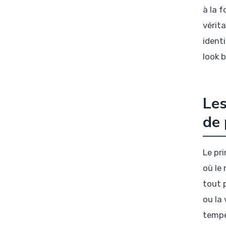
à la f
vérit
identi
look b
Les
de
Le pr
où le
tout p
ou la 
tempé