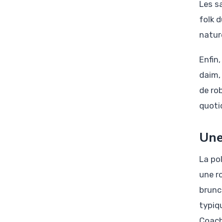
Les s
folk d
natur
Enfin
daim,
de ro
quoti
Une
La po
une r
brunc
typiq
Coach