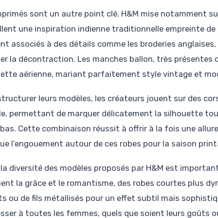
mprimés sont un autre point clé. H&M mise notamment sur
llent une inspiration indienne traditionnelle empreinte de 
nt associés à des détails comme les broderies anglaises,
fier la décontraction. Les manches ballon, très présentes
uette aérienne, mariant parfaitement style vintage et mo
structurer leurs modèles, les créateurs jouent sur des co
ille, permettant de marquer délicatement la silhouette t
 bas. Cette combinaison réussit à offrir à la fois une allu
que l’engouement autour de ces robes pour la saison print
, la diversité des modèles proposés par H&M est importan
ent la grâce et le romantisme, des robes courtes plus d
ts ou de fils métallisés pour un effet subtil mais sophist
esser à toutes les femmes, quels que soient leurs goûts o