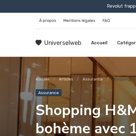
Revolut frapp
À propos
Mentions légales
FAQ
Universelweb
Accueil
Catégor
Accueil
Articles
Assurance
Shopping H&M
Assurance
Shopping H&M 
bohème avec 1