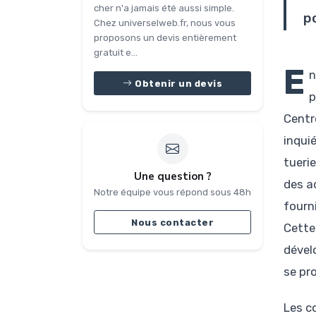
cher n'a jamais été aussi simple.
po
Chez universelweb.fr, nous vous
proposons un devis entièrement
gratuit e...
E
n
Obtenir un devis
p
Centr
inqui
tueri
Une question ?
des a
Notre équipe vous répond sous 48h
fourn
Nous contacter
Cette
dével
se pr
Les c