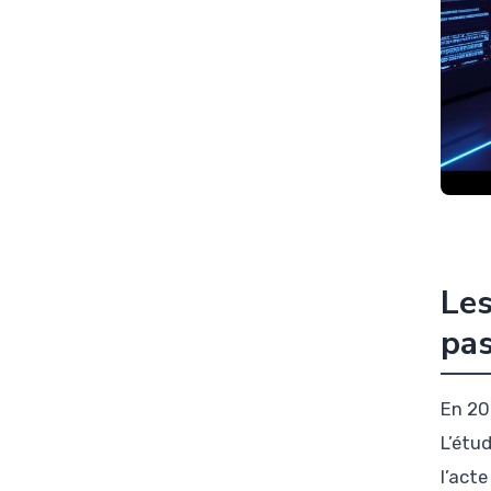
Les
pas
En 20
L’étu
l’act