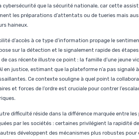
la cybersécurité que la sécurité nationale, car cette assi
ment les préparations d’attentats ou de tueries mais aussi
urs haineux.
cilité d’accès à ce type d’information propage le sentimen
epose sur la détection et le signalement rapide des étape
de cas récente illustre ce point : la famille d’une jeune 
I en justice, estimant que la plateforme n’a pas signalé 
ssaillantes. Ce contexte souligne à quel point la collabor
aires et forces de l’ordre est cruciale pour contrer l’escal
iques.
utre difficulté réside dans la différence marquée entre les
uées par les sociétés : certaines privilégient la rapidité
’autres développent des mécanismes plus robustes pour con