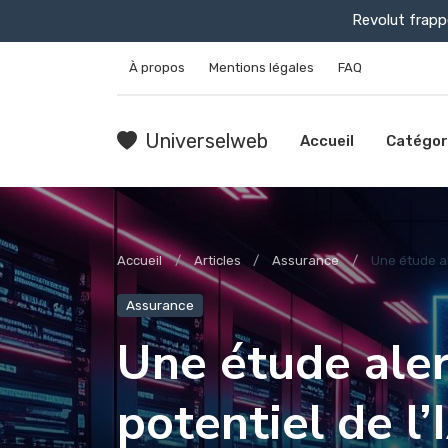
Revolut frapp
À propos
Mentions légales
FAQ
Universelweb
Accueil
Catégor
Accueil
Articles
Assurance
Une étude ale
Assurance
Une étude aler
potentiel de l’