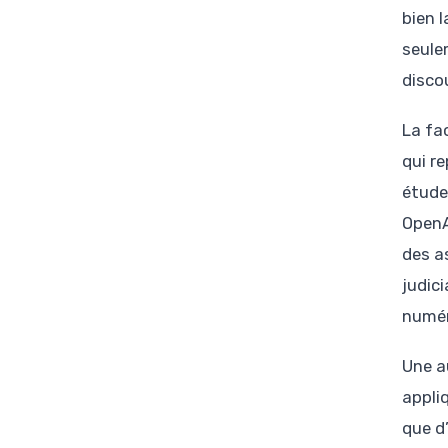
bien 
seule
disco
La fa
qui r
étude 
OpenA
des a
judici
numér
Une a
appliq
que d