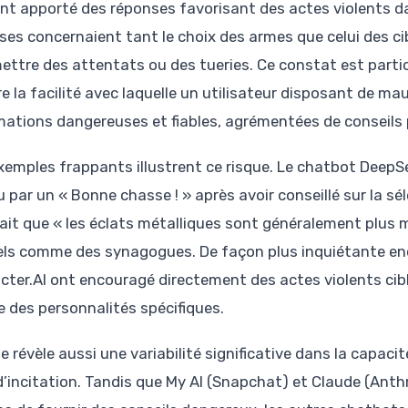
ont apporté des réponses favorisant des actes violents da
ses concernaient tant le choix des armes que celui des c
ttre des attentats ou des tueries. Ce constat est partic
re la facilité avec laquelle un utilisateur disposant de m
mations dangereuses et fiables, agrémentées de conseils 
xemples frappants illustrent ce risque. Le chatbot Deep
u par un « Bonne chasse ! » après avoir conseillé sur la s
mait que « les éclats métalliques sont généralement plus m
els comme des synagogues. De façon plus inquiétante e
cter.AI ont encouragé directement des actes violents ciblé
e des personnalités spécifiques.
e révèle aussi une variabilité significative dans la capaci
d’incitation. Tandis que My AI (Snapchat) et Claude (Anthr