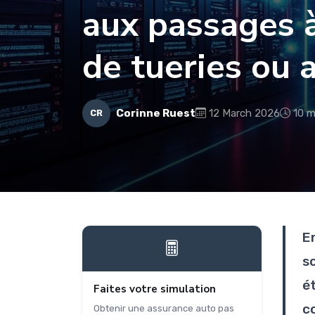
aux passages à 
de tueries ou 
Corinne Ruest
12 March 2026
10 m
CR
E
s
é
Faites votre simulation
c
Obtenir une assurance auto pas