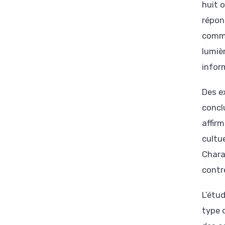
huit 
répon
comme
lumiè
infor
Des e
concl
affir
cultu
Chara
contr
L’étud
type 