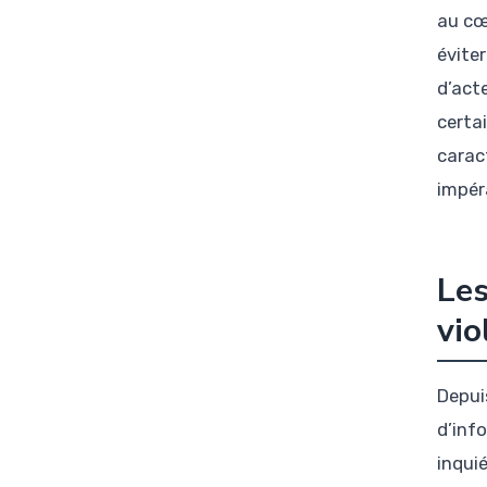
au cœ
éviter
d’act
certa
carac
impéra
Les
vio
Depuis
d’inf
inqui